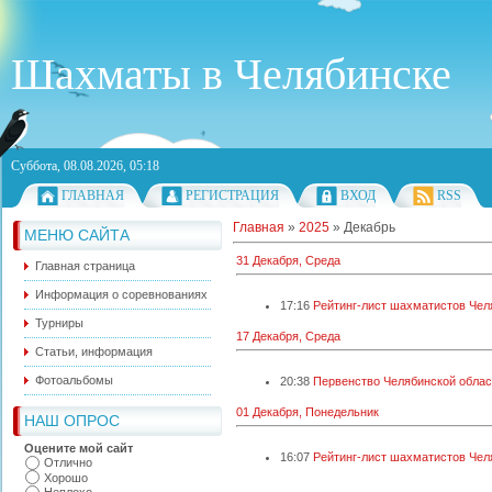
Шахматы в Челябинске
Суббота, 08.08.2026, 05:18
ГЛАВНАЯ
РЕГИСТРАЦИЯ
ВХОД
RSS
Главная
»
2025
»
Декабрь
МЕНЮ САЙТА
31 Декабря, Среда
Главная страница
Информация о соревнованиях
17:16
Рейтинг-лист шахматистов Челя
Турниры
17 Декабря, Среда
Статьи, информация
Фотоальбомы
20:38
Первенство Челябинской област
01 Декабря, Понедельник
НАШ ОПРОС
Оцените мой сайт
16:07
Рейтинг-лист шахматистов Челя
Отлично
Хорошо