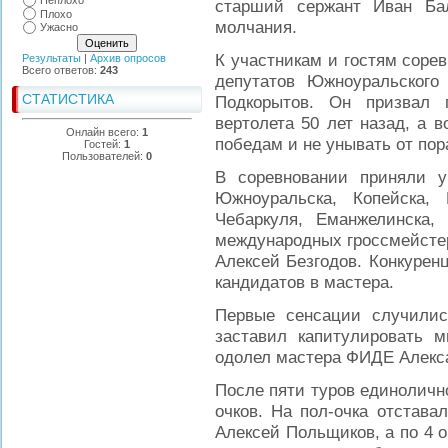
Неплохо
старший сержант Иван Ба
Плохо
молчания.
Ужасно
К участникам и гостям соре
Результаты
|
Архив опросов
Всего ответов:
243
депутатов Южноуральского 
СТАТИСТИКА
Подкорытов. Он призвал 
вертолета 50 лет назад, а 
Онлайн всего:
1
победам и не унывать от пор
Гостей:
1
Пользователей:
0
В соревновании приняли у
Южноуральска, Копейска, 
Чебаркуля, Еманжелинска, 
международных гроссмейстер
Алексей Безгодов. Конкурен
кандидатов в мастера.
Первые сенсации случилис
заставил капитулировать 
одолел мастера ФИДЕ Алекса
После пяти туров единоличн
очков. На пол-очка отстав
Алексей Польщиков, а по 4 