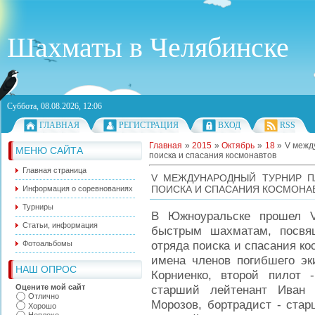
Шахматы в Челябинске
Суббота, 08.08.2026, 12:06
ГЛАВНАЯ
РЕГИСТРАЦИЯ
ВХОД
RSS
Главная
»
2015
»
Октябрь
»
18
» V межд
МЕНЮ САЙТА
поиска и спасания космонавтов
Главная страница
V МЕЖДУНАРОДНЫЙ ТУРНИР П
ПОИСКА И СПАСАНИЯ КОСМОНА
Информация о соревнованиях
Турниры
В Южноуральске прошел 
Статьи, информация
быстрым шахматам, посвя
отряда поиска и спасания к
Фотоальбомы
имена членов погибшего эк
НАШ ОПРОС
Корниенко, второй пилот 
Оцените мой сайт
старший лейтенант Иван 
Отлично
Морозов, бортрадист - стар
Хорошо