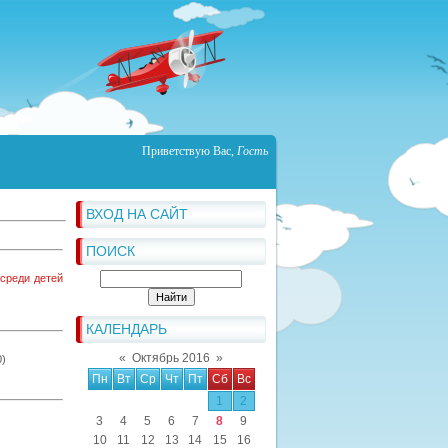
Приветствую Вас
,
Гость
ВХОД НА САЙТ
ПОИСК
 среди детей
КАЛЕНДАРЬ
«
Октябрь 2016
»
0)
Пн
Вт
Ср
Чт
Пт
Сб
Вс
1
2
3
4
5
6
7
8
9
10
11
12
13
14
15
16