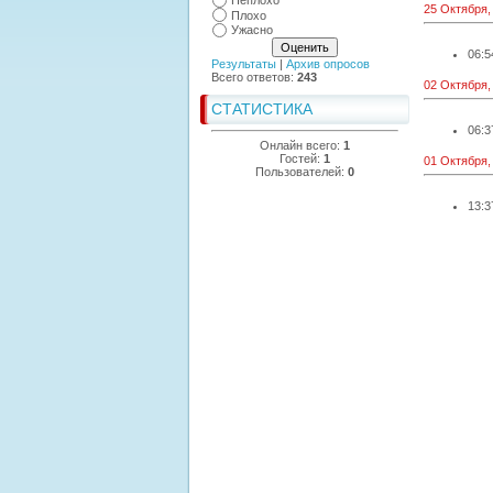
Неплохо
25 Октября,
Плохо
Ужасно
06:5
Результаты
|
Архив опросов
Всего ответов:
243
02 Октября,
СТАТИСТИКА
06:3
Онлайн всего:
1
Гостей:
1
01 Октября,
Пользователей:
0
13:3