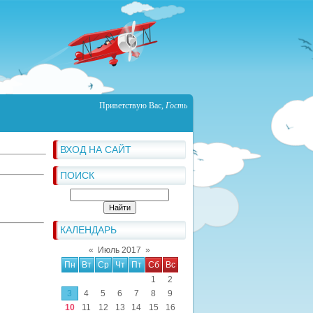
Приветствую Вас
,
Гость
ВХОД НА САЙТ
ПОИСК
КАЛЕНДАРЬ
«
Июль 2017
»
Пн
Вт
Ср
Чт
Пт
Сб
Вс
1
2
3
4
5
6
7
8
9
10
11
12
13
14
15
16