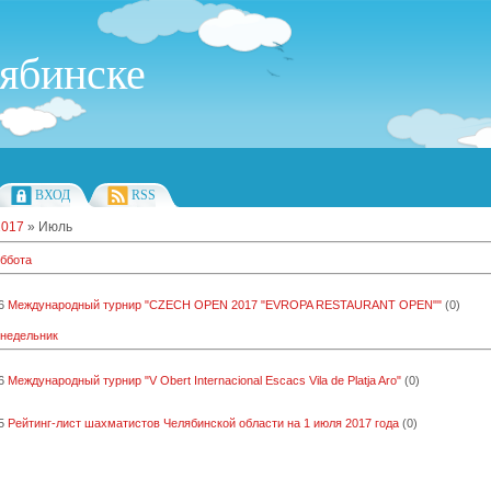
ябинске
ВХОД
RSS
2017
»
Июль
уббота
6
Международный турнир "CZECH OPEN 2017 "EVROPA RESTAURANT OPEN""
(0)
онедельник
6
Международный турнир "V Obert Internacional Escacs Vila de Platja Aro"
(0)
5
Рейтинг-лист шахматистов Челябинской области на 1 июля 2017 года
(0)