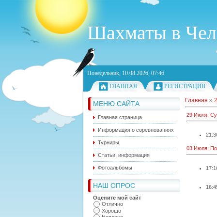
Шахматы в Чел
Понедельник, 10.08.2026, 07:46
ГЛАВНАЯ
РЕГИСТРАЦИЯ
Главная
»
МЕНЮ САЙТА
29 Июля, С
Главная страница
Информация о соревнованиях
21:3
Турниры
03 Июля, П
Статьи, информация
Фотоальбомы
17:1
НАШ ОПРОС
16:4
Оцените мой сайт
Отлично
Хорошо