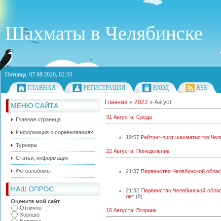
Шахматы в Челябинске
Пятница, 07.08.2026, 02:33
ГЛАВНАЯ
РЕГИСТРАЦИЯ
ВХОД
RSS
Главная
»
2022
»
Август
МЕНЮ САЙТА
31 Августа, Среда
Главная страница
Информация о соревнованиях
19:57
Рейтинг-лист шахматистов Челя
Турниры
22 Августа, Понедельник
Статьи, информация
Фотоальбомы
21:37
Первенство Челябинской области
НАШ ОПРОС
21:32
Первенство Челябинской област
лет
(0)
Оцените мой сайт
Отлично
16 Августа, Вторник
Хорошо