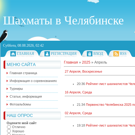
Шахматы в Челябинске
Суббота, 08.08.2026, 02:42
ГЛАВНАЯ
РЕГИСТРАЦИЯ
ВХОД
RSS
Главная
»
2025
»
Апрель
МЕНЮ САЙТА
27 Апреля, Воскресенье
Главная страница
Информация о соревнованиях
20:36
Рейтинг-лист шахматистов Челя
Турниры
16 Апреля, Среда
Статьи, информация
Фотоальбомы
21:34
Первенство Челябинска 2025 п
02 Апреля, Среда
НАШ ОПРОС
Оцените мой сайт
19:18
Рейтинг-лист шахматистов Челя
Отлично
Хорошо