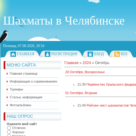
Шахматы в Челябинске
Пятница, 07.08.2026, 20:54
ГЛАВНАЯ
РЕГИСТРАЦИЯ
ВХОД
RSS
Главная
»
2024
»
Октябрь
МЕНЮ САЙТА
20 Октября, Воскресенье
Главная страница
Информация о соревнованиях
21:39
Первенство Уральского федера
Турниры
01 Октября, Вторник
Статьи, информация
Фотоальбомы
21:49
Рейтинг-лист шахматистов Челя
НАШ ОПРОС
Оцените мой сайт
Отлично
Хорошо