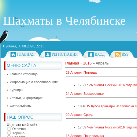
Шахматы в Челябинске
Суббота, 08.08.2026, 22:13
ГЛАВНАЯ
РЕГИСТРАЦИЯ
ВХОД
RSS
Главная
»
2016
»
Апрель
МЕНЮ САЙТА
29 Апреля, Пятница
Главная страница
Информация о соревнованиях
17:27
Чемпионат России 2016 года по
Турниры
24 Апреля, Воскресенье
Статьи, информация
Фотоальбомы
19:40
IV Кубок Гран-при Челябинска 
20 Апреля, Среда
НАШ ОПРОС
Оцените мой сайт
17:39
Чемпионат России 2016 года п
Отлично
Хорошо
18 Апреля, Понедельник