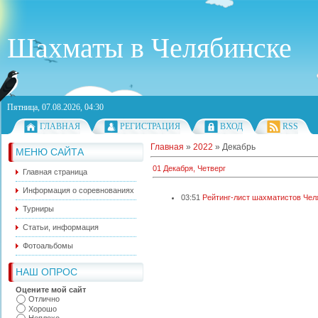
Шахматы в Челябинске
Пятница, 07.08.2026, 04:30
ГЛАВНАЯ
РЕГИСТРАЦИЯ
ВХОД
RSS
Главная
»
2022
»
Декабрь
МЕНЮ САЙТА
01 Декабря, Четверг
Главная страница
Информация о соревнованиях
03:51
Рейтинг-лист шахматистов Челя
Турниры
Статьи, информация
Фотоальбомы
НАШ ОПРОС
Оцените мой сайт
Отлично
Хорошо