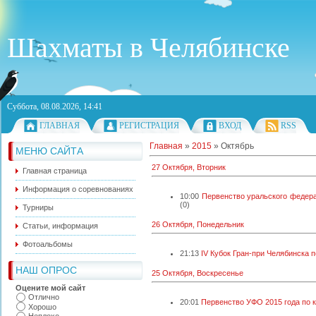
Шахматы в Челябинске
Суббота, 08.08.2026, 14:41
ГЛАВНАЯ
РЕГИСТРАЦИЯ
ВХОД
RSS
Главная
»
2015
»
Октябрь
МЕНЮ САЙТА
27 Октября, Вторник
Главная страница
Информация о соревнованиях
10:00
Первенство уральского федера
(0)
Турниры
26 Октября, Понедельник
Статьи, информация
Фотоальбомы
21:13
IV Кубок Гран-при Челябинска 
НАШ ОПРОС
25 Октября, Воскресенье
Оцените мой сайт
Отлично
20:01
Первенство УФО 2015 года по 
Хорошо